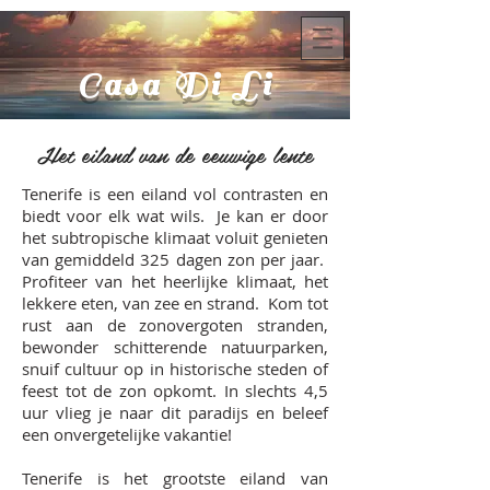
Casa Di Li
Het eiland van de eeuwige lente
Tenerife is een eiland vol contrasten en
biedt voor elk wat wils.
Je kan er
door
het subtropische klimaat
voluit genieten
van gemiddeld 325 dagen zon per jaar.
Profiteer van het heerlijke klimaat, het
lekkere eten, van zee en strand. K
om tot
rust aan de zonovergoten stranden,
bewonder schitterende natuurparken,
snuif cultuur op in historische steden of
feest tot de zon opkomt. In slechts 4,5
uur vlieg je naar dit paradijs en beleef
een onvergetelijke vakantie!
Tenerife is het grootste eiland van