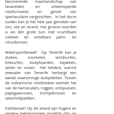
fascinerende maanlandschap van
lavavelden en uiteenlopende
rotsformaties en geniet van
spectaculaire vergezichten. In het dorre
zuiden kan je het hele jaar genieten van
zon, zee en strand. Het groene noorden
is als één grote tuin met vruchtbare
valleien en ontelbare palm- en
citrusbomen.
Watersportfanaat? Op Tenerife kan je
duiken, snorkelen, windsurfen,
kitesurfen, bodyboarden, kajakken,
zeilen en vissen.
Het heldere, warme
zeewater van Tenerife herbergt een
aantal waanzinnige duikplekken. Tussen
de vulkanische rotsblokken wemelt het
van de barracuda’s, roggen, octopussen,
papegaaivissen, trompetvissen en
zeeschildpadden.
Fietsfanaat? Op dit eiland zijn hogere en
langere beklimmingen mogelijk dan op