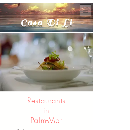
Casa Di Li
Restaurants
in
Palm-Mar