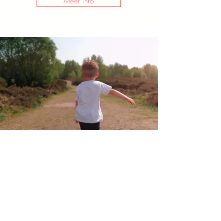
Meer info
Familie-
uitstap
Familievriendelijke uitstappen voor
jong en oud. Deze plaatsen zorgen
voor heel wat plezier